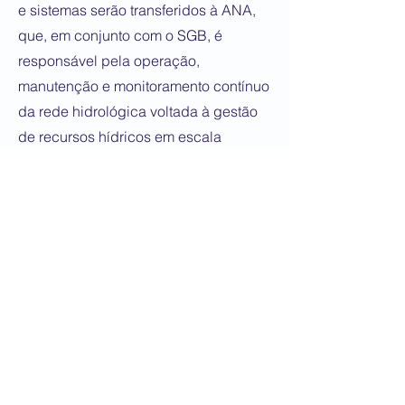
e sistemas serão transferidos à ANA,
que, em conjunto com o SGB, é
responsável pela operação,
manutenção e monitoramento contínuo
da rede hidrológica voltada à gestão
de recursos hídricos em escala
nacional. Os dados produzidos serão
integrados ao Sistema Nacional de
Informações sobre Recursos Hídricos
(SNIRH).
“Esse acordo de cooperação viabiliza
a modernização e a ampliação do
monitoramento hidrológico em bacias
estratégicas do país. Com isso, parte
dos recursos da capitalização estão