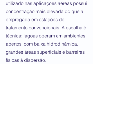
utilizado nas aplicações aéreas possui
concentração mais elevada do que a
empregada em estações de
tratamento convencionais. A escolha é
técnica: lagoas operam em ambientes
abertos, com baixa hidrodinâmica,
grandes áreas superficiais e barreiras
físicas à dispersão.
A maior concentração garante
colonização microbiológica efetiva,
acelera o início da degradação da
biomassa e assegura estabilidade ao
tratamento, mesmo em sistemas sem
controle hidráulico.