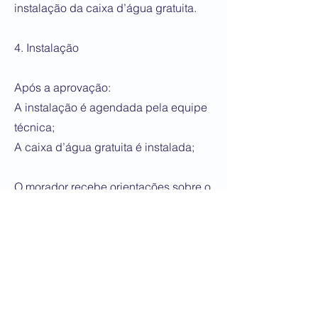
instalação da caixa d’água gratuita.
4. Instalação
Após a aprovação:
A instalação é agendada pela equipe
técnica;
A caixa d’água gratuita é instalada;
O morador recebe orientações sobre o
uso racional da água e sobre a
limpeza periódica do reservatório,
recomendada a cada seis meses.
Documentação