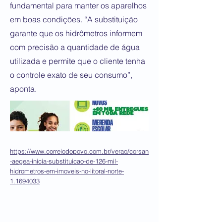
fundamental para manter os aparelhos
em boas condições. “A substituição
garante que os hidrômetros informem
com precisão a quantidade de água
utilizada e permite que o cliente tenha
o controle exato de seu consumo”,
aponta.
https://www.correiodopovo.com.br/verao/corsan
-aegea-inicia-substituicao-de-126-mil-
hidrometros-em-imoveis-no-litoral-norte-
1.1694033