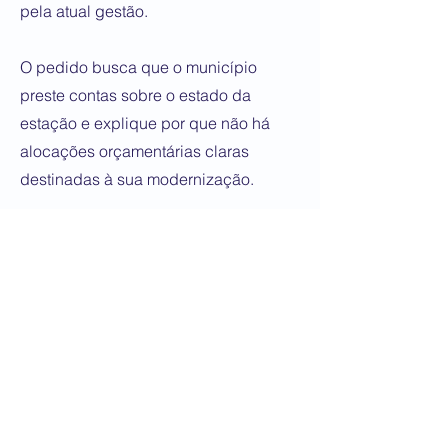
pela atual gestão.
O pedido busca que o município
preste contas sobre o estado da
estação e explique por que não há
alocações orçamentárias claras
destinadas à sua modernização.
É que, no orçamento municipal de
2026, não se prevê nenhuma obra
vinculada à melhoria do sistema de
esgoto, o que preocupa organizações
ambientais e moradores.
Hoje, a estação de tratamento de
Pergamino é considerada um foco de