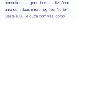
consultoria, sugerindo duas divisões:
uma com duas microrregiões, Norte-
Oeste e Sul, e outra com três, como
propõe o PLC atual.
Segundo esse estudo, a opção mais
viável economicamente é a divisão em
apenas duas microrregiões. A
microrregião Sul continua a mesma da
proposta atual, enquanto a outra
agrupa as microrregiões Norte e
Oeste. Ainda, a fundação conclui que,
“alternativamente e em condições não
tão ideais”, o cenário com três
microrregiões é viável.