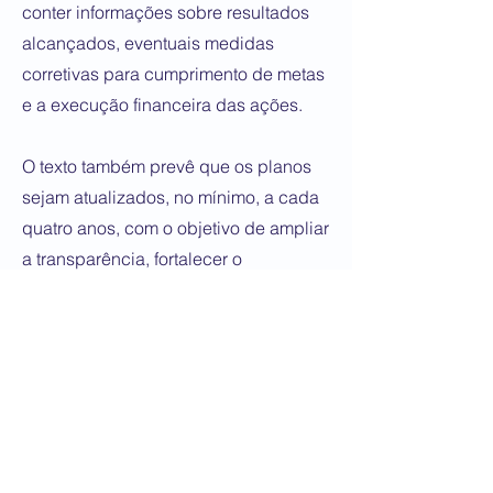
conter informações sobre resultados
alcançados, eventuais medidas
corretivas para cumprimento de metas
e a execução financeira das ações.
O texto também prevê que os planos
sejam atualizados, no mínimo, a cada
quatro anos, com o objetivo de ampliar
a transparência, fortalecer o
acompanhamento das políticas
públicas e reforçar o papel
fiscalizador do Legislativo. Na
justificativa da proposta, o senador
Alessandro Vieira argumenta que é
necessário ampliar a transparência da
PNMC por meio da atualização