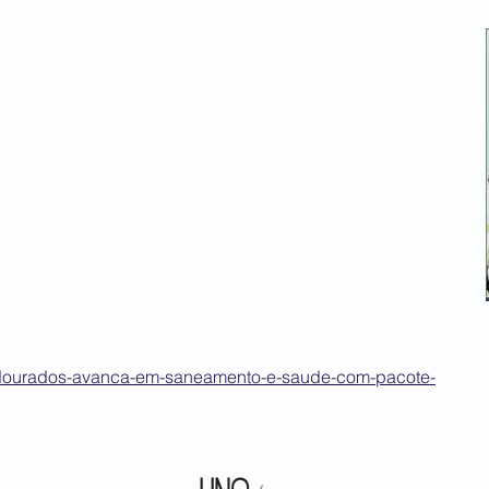
r/dourados-avanca-em-saneamento-e-saude-com-pacote-