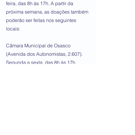
feira, das 8h às 17h. A partir da
próxima semana, as doações também
poderão ser feitas nos seguintes
locais:
Câmara Municipal de Osasco
(Avenida dos Autonomistas, 2.607).
Segunda a sexta, das 8h às 17h
Pátio Osasco Open Mall (Avenida dos
Autonomistas, 896). Segunda a sexta,
das 10h às 19h, e sábados, das 10h
às 15h
Shopping Osasco Plaza (Rua Tenente
Avelar Pires de Azevedo, 81).