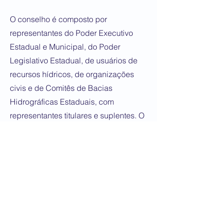
O conselho é composto por
representantes do Poder Executivo
Estadual e Municipal, do Poder
Legislativo Estadual, de usuários de
recursos hídricos, de organizações
civis e de Comitês de Bacias
Hidrográficas Estaduais, com
representantes titulares e suplentes. O
mandato é de três anos (2026/2029).
A análise das inscrições será feita
pela Câmara Técnica de Assuntos
Institucionais e Legais (CTIL) do
Conerh e os inscritos habilitados
poderão votar e ser votados. A