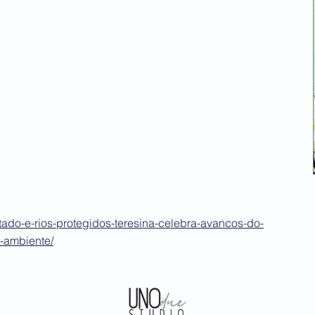
atado-e-rios-protegidos-teresina-celebra-avancos-do-
-ambiente/