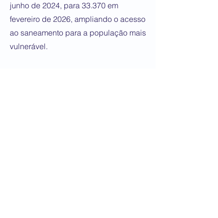
junho de 2024, para 33.370 em
fevereiro de 2026, ampliando o acesso
ao saneamento para a população mais
vulnerável.
Entre os 31 municípios contemplados,
Ibiúna concentra o maior volume de
investimentos previstos para
2026-
2029
, com R$ 852,7 milhões,
totalizando R$ 880 milhões com os
recursos já aplicados. Na sequência,
destacam-se:
São Roque: R$ 646,4 milhões no total
Botucatu: R$ 443 milhões
Boituva: R$ 268,3 milhões