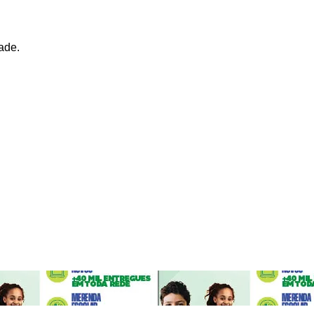
lmente 700 alunos em 20 escolas municipais e 19 núcleos de
ade.