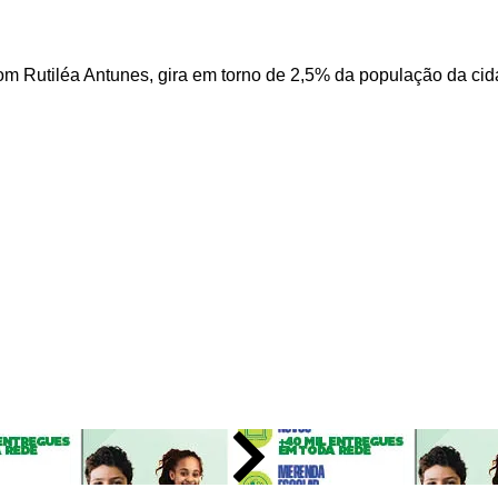
ntal), oferecido a pessoas a partir dos 15 anos, atende atua
m Rutiléa Antunes, gira em torno de 2,5% da população da cid