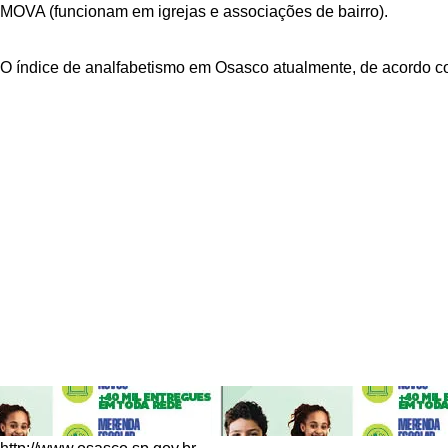
O programa EJA/MOVA (do primeiro ao 5º ano do ensino fundame
MOVA (funcionam em igrejas e associações de bairro).
O índice de analfabetismo em Osasco atualmente, de acordo co