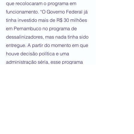
que recolocaram o programa em
funcionamento. “O Governo Federal já
tinha investido mais de R$ 30 milhões
em Pernambuco no programa de
dessalinizadores, mas nada tinha sido
entregue. A partir do momento em que
houve decisão política e uma
administração séria, esse programa
voltou a andar e hoje a gente
consegue ver o resultado chegando
na ponta, para quem mais precisa”,
ressaltou.
Na comunidade de Mimoso, em
Capoeiras, o impacto da chegada da
água potável já é sentido como um