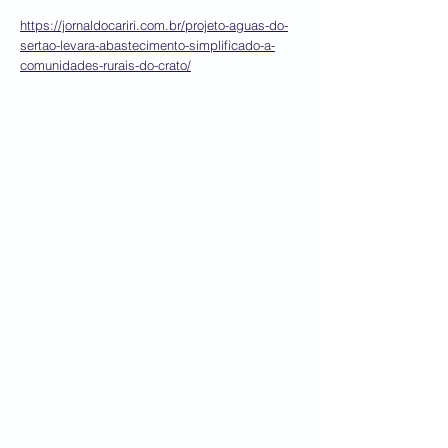
https://jornaldocariri.com.br/projeto-aguas-do-
sertao-levara-abastecimento-simplificado-a-
comunidades-rurais-do-crato/