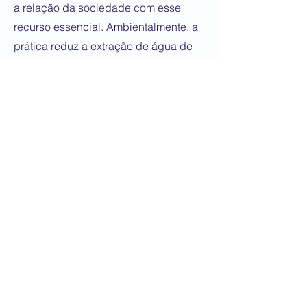
a relação da sociedade com esse
recurso essencial. Ambientalmente, a
prática reduz a extração de água de
rios e aquíferos, preservando
ecossistemas naturais. Além disso, ao
captar e reutilizar a água da chuva,
contribui para a redução de enchentes
e minimiza a sobrecarga nos sistemas
de esgoto, evitando desperdícios e
poluição. Socialmente, o reuso
promove a conscientização sobre o
consumo responsável, gera economia
nas contas de água e fortalece a
segurança hídrica, especialmente em
regiões onde o abastecimento é
crítico.