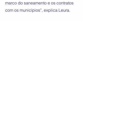
marco do saneamento e os contratos
com os municípios”, explica Leura.
Estão em andamento obras de
ampliação das unidades existentes
especialmente para a melhoria no
tratamento do esgoto e na qualidade
do efluente final em cidades como
Apucarana, Arapongas, Assaí,
Cambará, Cornélio Procópio, Ivaiporã,
Jardim Alegre, Joaquim Távora,
Londrina, Quatiguá, Ribeirão do
Pinhal, Rolândia, Santo Antônio da
Platina e Wenceslau Braz. Deve seguir
em ritmo acelerado em 2025, a obra
de implantação do sistema de