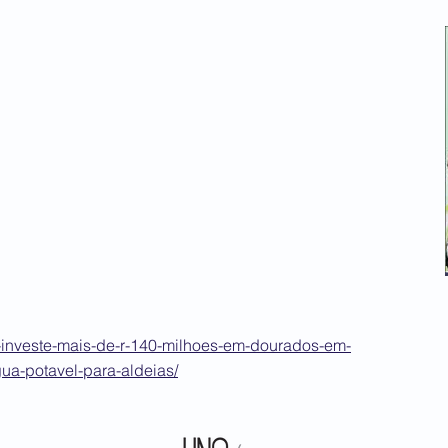
-investe-mais-de-r-140-milhoes-em-dourados-em-
ua-potavel-para-aldeias/