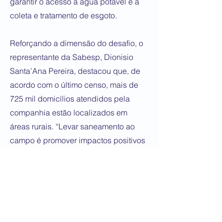
garantir o acesso à água potável e à
coleta e tratamento de esgoto.
Reforçando a dimensão do desafio, o
representante da Sabesp, Dionisio
Santa’Ana Pereira, destacou que, de
acordo com o último censo, mais de
725 mil domicílios atendidos pela
companhia estão localizados em
áreas rurais. “Levar saneamento ao
campo é promover impactos positivos
não só na qualidade de vida das
pessoas, mas também no meio
ambiente. É fundamental uma
abordagem integrada”, afirmou.