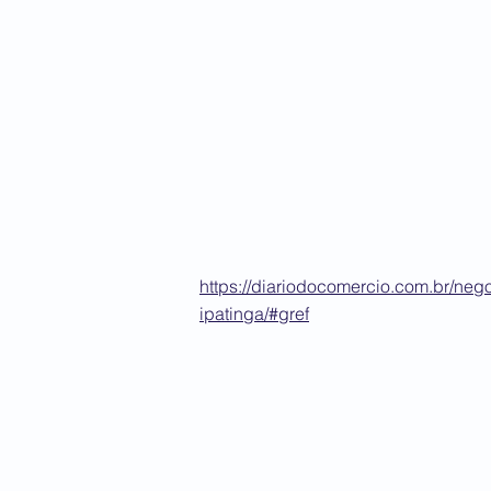
https://diariodocomercio.com.br/neg
ipatinga/#gref