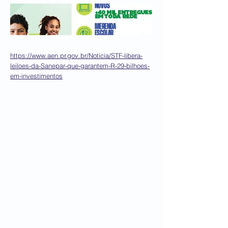
https://www.aen.pr.gov.br/Noticia/STF-libera-
leiloes-da-Sanepar-que-garantem-R-29-bilhoes-
em-investimentos