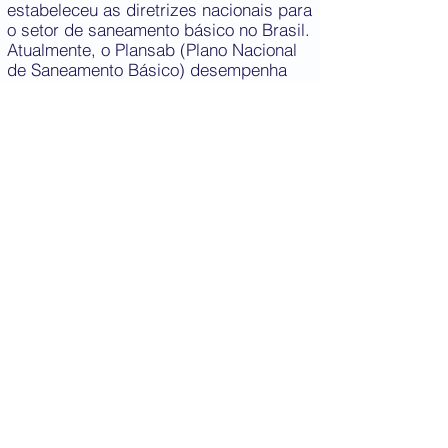
estabeleceu as diretrizes nacionais para
o setor de saneamento básico no Brasil.
Atualmente, o Plansab (Plano Nacional
de Saneamento Básico) desempenha
um papel fundamental na orientação
das políticas públicas e
estabelecimento de metas e estratégias
para o setor. Além disso, existem outros
órgãos importantes, como a ANA
(Agência Nacional de Águas),
responsável pelo gerenciamento dos
recursos hídricos, e o SNIS (Sistema
Nacional de Informação sobre
Saneamento), responsável por coletar e
disponibilizar informações relevantes
sobre saneamento.
No entanto, a história não para por aí.
No próximo domingo, às 19h,
estaremos lançando um vídeo nas
plataformas do IGTV e do Facebook,
abordando os rumos do saneamento